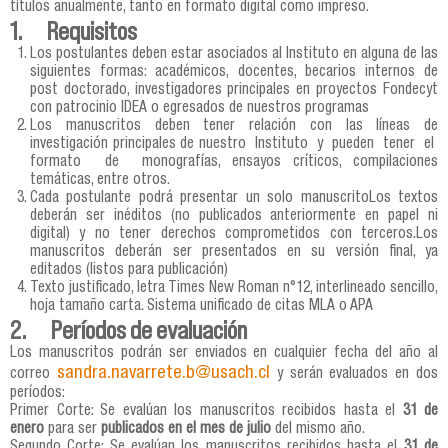
títulos anualmente, tanto en formato digital como impreso.
1. Requisitos
Los postulantes deben estar asociados al Instituto en alguna de las
siguientes formas: académicos, docentes, becarios internos de
post doctorado, investigadores principales en proyectos Fondecyt
con patrocinio IDEA o egresados de nuestros programas
Los manuscritos deben tener relación con las líneas de
investigación principales de nuestro Instituto y pueden tener el
formato de monografías, ensayos críticos, compilaciones
temáticas, entre otros.
Cada postulante podrá presentar un solo manuscritoLos textos
deberán ser inéditos (no publicados anteriormente en papel ni
digital) y no tener derechos comprometidos con terceros.Los
manuscritos deberán ser presentados en su versión final, ya
editados (listos para publicación)
Texto justificado, letra Times New Roman n°12, interlineado sencillo,
hoja tamaño carta. Sistema unificado de citas MLA o APA
2. Períodos de evaluación
Los manuscritos podrán ser enviados en cualquier fecha del año al
sandra.navarrete.b@usach.cl
correo
y serán evaluados en dos
períodos:
Primer Corte: Se evalúan los manuscritos recibidos hasta el
31 de
enero
para ser
publicados en el mes de julio
del mismo año.
Segundo Corte: Se evalúan los manuscritos recibidos hasta el
31 de