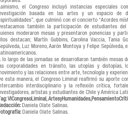
orporales.
Asimismo, el Congreso incluyó instancias especiales c
investigación basada en las artes y un espacio de diál
spiritualidades”, que culminó con el concierto “Acordes mís
Destacamos también la participación de estudiantes de
uienes moderaron mesas y presentaron ponencias y partici
llos destacan; Martín Gubbins, Carolina Vaccia, Tania Go
epúlveda, Luz Moreno, Aarón Montoya y Felipe Sepúlveda, e
Latinoamericanos.
 lo largo de las jornadas se desarrollaron también mesas d
as corporalidades en tránsito, las utopías y distopías, 
ovimiento y las relaciones entre arte, tecnología y experien
e esta manera, el Congreso Liminal reafirmó su aporte com
ntercambio interdisciplinario y la reflexión crítica, forta
nvestigadores, artistas y estudiantes de Chile y América Lati
ag: VICongresoLiminal, ArtesyHumanidades,PensamientoCrít
Redacción:
Daniela Olate Salinas.
otografía:
Daniela Olate Salinas.