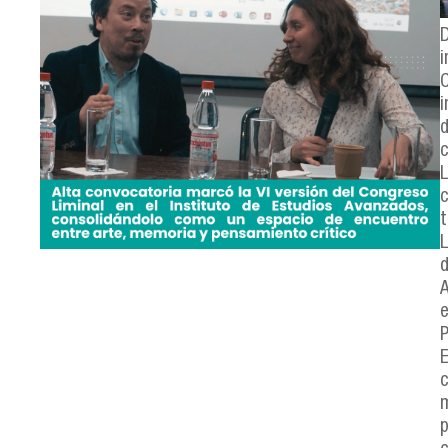
i
C
i
d
c
t
L
d
A
e
P
E
c
m
p