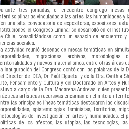
Durante tres jornadas, el encuentro congregó mesas d
nterdisciplinarias vinculadas a las artes, las humanidades y l
on una alta convocatoria de expositoras, expositores, estu
nstituciones, el Congreso Liminal se desarrolló en el Instit
e Chile, consolidándose como un espacio de encuentro y r
iencias sociales.
La actividad reunió decenas de mesas temáticas en simult
corporalidades, migraciones, archivos, metodologías cr
erritorialidades y nuevos materialismos, entre otras áreas de
a inauguración del Congreso contó con las palabras de la D
el Director de IDEA, Dr. Raúl Elgueta; y de la Dra. Cynthia S
rte, Pensamiento y Cultura y del Doctorado en Artes y Hu
stuvo a cargo de la Dra. Macarena Andrews, quien presentó
rácticas artísticas recursivas encarnan en el mito un territo
ntre las principales líneas temáticas destacaron las discus
orporalidades, epistemologías feministas, territorios, mi
etodologías de investigación en artes y humanidades. El 
olíticas de los afectos, las utopías, las tecnologías, las 