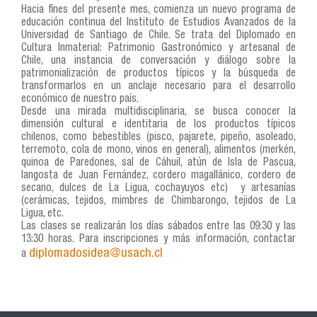
Hacia fines del presente mes, comienza un nuevo programa de
educación continua del Instituto de Estudios Avanzados de la
Universidad de Santiago de Chile. Se trata del Diplomado en
Cultura Inmaterial: Patrimonio Gastronómico y artesanal de
Chile, una instancia de conversación y diálogo sobre la
patrimonialización de productos típicos y la búsqueda de
transformarlos en un anclaje necesario para el desarrollo
económico de nuestro país.
Desde una mirada multidisciplinaria, se busca conocer la
dimensión cultural e identitaria de los productos típicos
chilenos, como bebestibles (pisco, pajarete, pipeño, asoleado,
terremoto, cola de mono, vinos en general), alimentos (merkén,
quinoa de Paredones, sal de Cáhuil, atún de Isla de Pascua,
langosta de Juan Fernández, cordero magallánico, cordero de
secano, dulces de La Ligua, cochayuyos etc) y artesanías
(cerámicas, tejidos, mimbres de Chimbarongo, tejidos de La
Ligua, etc.
Las clases se realizarán los días sábados entre las 09:30 y las
13:30 horas. Para inscripciones y más información, contactar
diplomadosidea@usach.cl
a