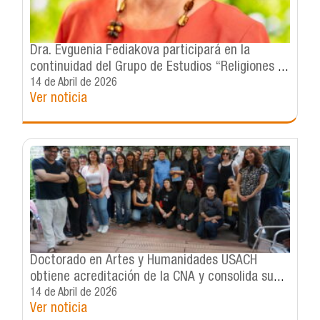
Dra. Evguenia Fediakova participará en la
continuidad del Grupo de Estudios “Religiones y
sociedad: tensiones y diversidades”,
14 de Abril de 2026
Ver noticia
consolidando la presencia del Instituto de
Estudios Avanzados en redes académicas
internacionales de alto nivel.
Doctorado en Artes y Humanidades USACH
obtiene acreditación de la CNA y consolida su
proyecto académico
14 de Abril de 2026
Ver noticia