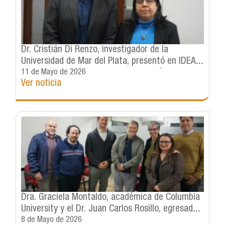
Dr. Cristián Di Renzo, investigador de la
Universidad de Mar del Plata, presentó en IDEA,
su libro: “De la guerra a la cooperación.
11 de Mayo de 2026
Ver noticia
Argentina y Chile (1970–1990)”
Dra. Graciela Montaldo, académica de Columbia
University y el Dr. Juan Carlos Rosillo, egresado
de IDEA, fortalecen vínculos internacionales en
8 de Mayo de 2026