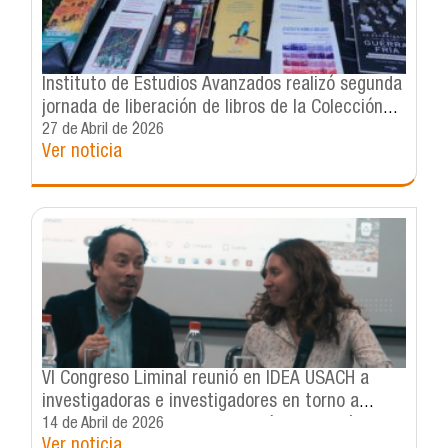
Instituto de Estudios Avanzados realizó segunda
jornada de liberación de libros de la Colección
IDEA en el Día Internacional del Libro
27 de Abril de 2026
Ver noticia
VI Congreso Liminal reunió en IDEA USACH a
investigadoras e investigadores en torno a
memorias, corporalidades y prácticas artísticas
14 de Abril de 2026
Ver noticia