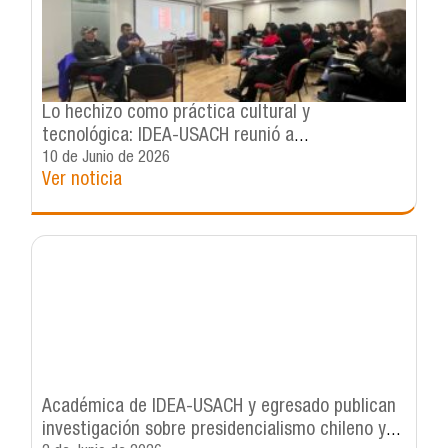
Lo hechizo como práctica cultural y
tecnológica: IDEA-USACH reunió a
investigadoras, artistas y gestores culturales en
10 de Junio de 2026
Ver noticia
diálogo interdisciplinario
Académica de IDEA-USACH y egresado publican
investigación sobre presidencialismo chileno y