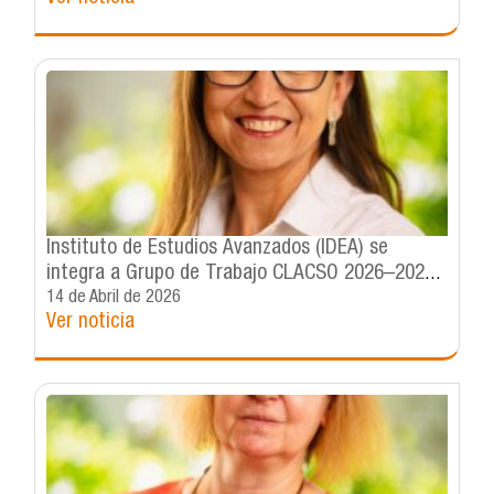
contemporáneas
Instituto de Estudios Avanzados (IDEA) se
integra a Grupo de Trabajo CLACSO 2026–2028,
liderado por la Dra. Daisy Margarit
14 de Abril de 2026
Ver noticia