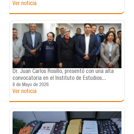
Ver noticia
intensa agenda académica desarrollada en
IDEA-USACH
Dr. Juan Carlos Rosillo, presentó con una alta
convocatoria en el Instituto de Estudios
Avanzados (IDEA), su libro: “Make Our People
8 de Mayo de 2026
Ver noticia
Great Again. Calidad democrática, discurso y
progresismo en América Latina”.