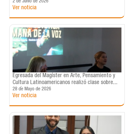
estrategias discursivas en revista internacional
2 de Junio de 2026
Ver noticia
Egresada del Magíster en Arte, Pensamiento y
Cultura Latinoamericanos realizó clase sobre
estética vocal poshumana
28 de Mayo de 2026
Ver noticia