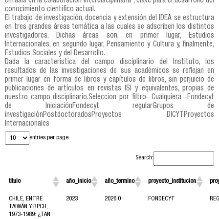
énfasis en la colaboración interdisciplinaria , clave para el desarrollo del
conocimiento científico actual.
El trabajo de investigación, docencia y extensión del IDEA se estructura
en tres grandes áreas temática a las cuales se adscriben los distintos
investigadores. Dichas áreas son, en primer lugar, Estudios
Internacionales, en segundo lugar, Pensamiento y Cultura y, finalmente,
Estudios Sociales y del Desarrollo.
Dada la característica del campo disciplinario del Instituto, los
resultados de las investigaciones de sus académicos se reflejan en
primer lugar en forma de libros y capítulos de libros, sin perjuicio de
publicaciones de artículos en revistas ISI y equivalentes, propias de
nuestro campo disciplinario.Seleccion por filtro- Cualquiera -Fondecyt
de IniciaciónFondecyt regularGrupos de
investigaciónPostdoctoradosProyectos DICYTProyectos
Internacionales
entries per page
Search:
titulo
año_inicio
año_termino
proyecto_institucion
pro
CHILE, ENTRE
2023
2026.0
FONDECYT
RE
TAIWÁN Y RPCH,
1973-1989: ¿TAN