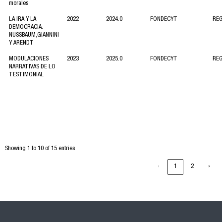
morales
LA IRA Y LA
2022
2024.0
FONDECYT
RE
DEMOCRACIA:
NUSSBAUM,GIANNINI
Y ARENDT
MODULACIONES
2023
2025.0
FONDECYT
RE
NARRATIVAS DE LO
TESTIMONIAL
Showing 1 to 10 of 15 entries
‹
1
2
›