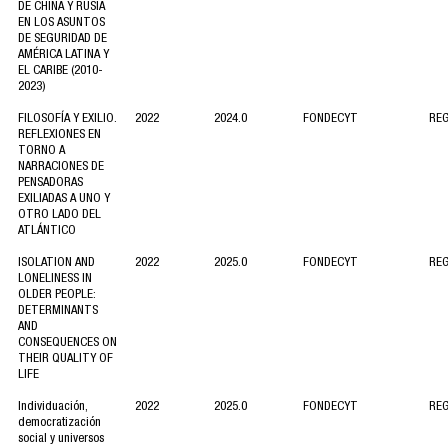
DE CHINA Y RUSIA
EN LOS ASUNTOS
DE SEGURIDAD DE
AMÉRICA LATINA Y
EL CARIBE (2010-
2023)
FILOSOFÍA Y EXILIO.
2022
2024.0
FONDECYT
RE
REFLEXIONES EN
TORNO A
NARRACIONES DE
PENSADORAS
EXILIADAS A UNO Y
OTRO LADO DEL
ATLÁNTICO
ISOLATION AND
2022
2025.0
FONDECYT
RE
LONELINESS IN
OLDER PEOPLE:
DETERMINANTS
AND
CONSEQUENCES ON
THEIR QUALITY OF
LIFE
Individuación,
2022
2025.0
FONDECYT
RE
democratización
social y universos