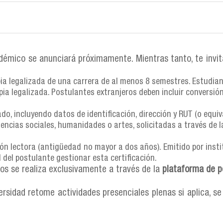
/2029)
/2028)
interdisciplinario, centrado en las particularidades ar
álogo con otros contextos, promoviendo la investigación de a
as/semana, 18:30 – 21:30 h)
prensión profunda de los procesos de participación, orga
adémico se anunciará próximamente. Mientras tanto, te invi
/2028)
va crítica y actualizada de las ciencias sociales.
de admisión más reciente ha finalizado. Te invitamos a esta
ia legalizada de una carrera de al menos 8 semestres. Estudian
programa académico trasciende las miradas jurídico-diplomát
o de admisión más reciente (que cerró el 24 de febrero d
ia legalizada. Postulantes extranjeros deben incluir conversión 
 de Estados, sino también desde las relaciones que vinculan a
, incluyendo datos de identificación, dirección y RUT (o equiv
do de admisión más reciente (que cerró el 24 de febrer
ncias sociales, humanidades o artes, solicitadas a través de l
evas convocatorias.
ón lectora (antigüedad no mayor a dos años). Emitido por insti
d del postulante gestionar esta certificación.
s se realiza exclusivamente a través de la
plataforma de p
rsidad retome actividades presenciales plenas si aplica, se