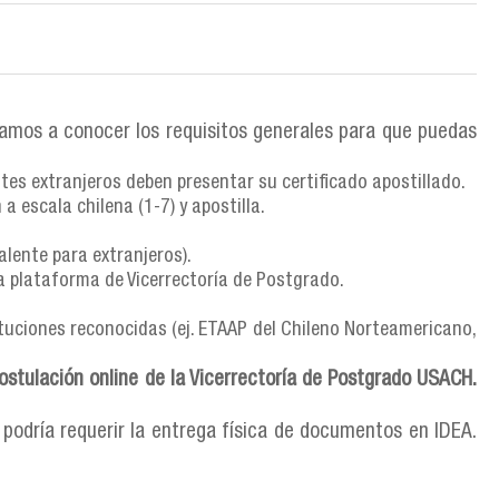
tísticas, reflexivas y culturales de América Latina.
lto nivel y el encuentro entre intelectuales, artistas y
nización y movilización de los diversos actores en la
tamos a conocer los requisitos generales para que puedas
r atento/a a la apertura de futuras convocatorias.
tes extranjeros deben presentar su certificado apostillado.
icas tradicionales. Analizamos los complejos escenarios
e 2025) ha finalizado. Mantente informado/a sobre las
a escala chilena (1-7) y apostilla.
 naciones y culturas diversas.
alente para extranjeros).
o de 2025) ha finalizado. Te recomendamos consultar
a plataforma de Vicerrectoría de Postgrado.
tuciones reconocidas (ej. ETAAP del Chileno Norteamericano,
ostulación online de la Vicerrectoría de Postgrado USACH.
 podría requerir la entrega física de documentos en IDEA.