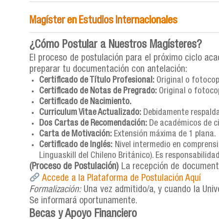
Duración:
4 Semestres
Acreditación:
6 años (CNA-CHILE, hasta 05/01
Magíster en Estudios Internacionales
Modalidad:
Presencial Vespertina
Director:
Dra. Cynthia Shuffer
Acreditación:
5 años (CNA-CHILE, hasta 24/05
Un programa de carácter académico con enfoque 
Duración:
5 Semestres
Directora:
Dra. Daisy Margarit Segura
Fomentamos una perspectiva situada, abierta al di
¿Cómo Postular a Nuestros Magísteres?
Modalidad:
Presencial Vespertina (Clases 3 dí
Este magíster académico está orientado a la com
gestores culturales.
El proceso de postulación para el próximo ciclo ac
Acreditación:
6 años (CNA-CHILE, hasta 28/12
sociedad civil contemporánea, desde una perspecti
Conoce más del programa aquí
preparar tu documentación con antelación:
Director:
Dr. Cristian Garay
Conoce más del programa aquí
Estado de Postulación:
El proceso para el período 
Certificado de Título Profesional:
Original o fotocop
Con un enfoque multi e interdisciplinario, este 
Estado de Postulación:
El proceso para el períod
Certificado de Notas de Pregrado:
Original o fotocop
internacionales no solo desde la política exterior
próximas fechas de postulación.
Certificado de Nacimiento.
Conoce más del programa aquí
Curriculum Vitae Actualizado:
Debidamente respaldado
Estado de Postulación:
El proceso para el perío
Dos Cartas de Recomendación:
De académicos de cie
periódicamente esta sección para conocer las nu
Carta de Motivación:
Extensión máxima de 1 plana.
Certificado de Inglés:
Nivel intermedio en comprensi
Linguaskill del Chileno Británico). Es responsabilida
(Proceso de Postulación)
La recepción de documento
Accede a la Plataforma de Postulación Aquí
Formalización:
Una vez admitido/a, y cuando la Unive
Se informará oportunamente.
Becas y Apoyo Financiero