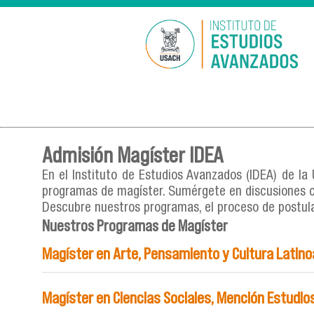
Admisión Magíster IDEA
En el Instituto de Estudios Avanzados (IDEA) de la
programas de magíster. Sumérgete en discusiones c
Descubre nuestros programas, el proceso de postula
Nuestros Programas de Magíster
Magíster en Arte, Pensamiento y Cultura Latin
Duración:
4 Semestres
Magíster en Ciencias Sociales, Mención Estudios 
Modalidad:
Presencial Vespertina
Ubicación:
Román Diaz N°89, Providencia