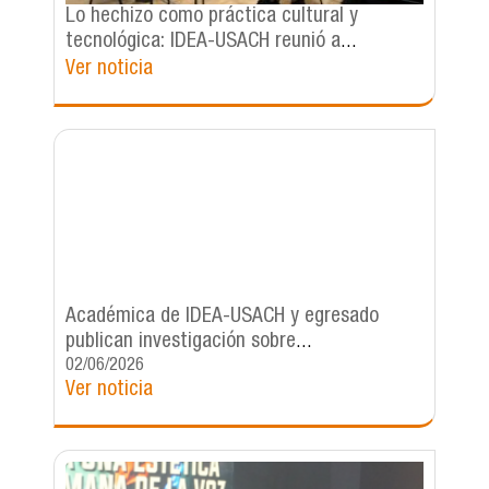
Lo hechizo como práctica cultural y
tecnológica: IDEA-USACH reunió a
investigadoras, artistas y gestores
Ver noticia
culturales en diálogo interdisciplinario
Académica de IDEA-USACH y egresado
publican investigación sobre
presidencialismo chileno y estrategias
02/06/2026
Ver noticia
discursivas en revista internacional