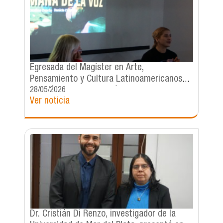
Egresada del Magíster en Arte,
Pensamiento y Cultura Latinoamericanos
realizó clase sobre estética vocal
28/05/2026
Ver noticia
poshumana
Dr. Cristián Di Renzo, investigador de la