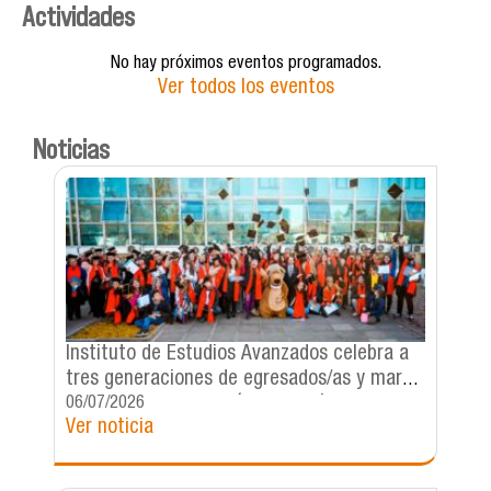
Actividades
No hay próximos eventos programados.
Ver todos los eventos
Noticias
Instituto de Estudios Avanzados celebra a
tres generaciones de egresados/as y marca
un hito con la creación de su Círculo de
06/07/2026
Ver noticia
Egresadas y Egresados de IDEA